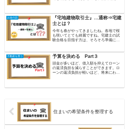
ではなく、その後の見直しもしっかりし
ていきましょう。この記事を読むと✔返
済期間の設定の考え方がわかる✔ボーナ
ス返済についてわかる✔返...
『宅地建物取引士』…通称⇒宅建
お金の話
士とは？
今年も春がやってきましたね。各地で桜
も咲いてとても綺麗ですね。宅建士の試
験合格を目指す方は、そろそろ準備に取
り掛かる時期でないでしょうか？今回
は、よく聞く『宅建士』とは何かご紹介
していきたいと思います。この記事を読
予算を決める Part３
不動産を買う
むと✔『宅地建物取引士』と...
頭金が多いほど、借入額を抑えてローン
の返済負担を減らすことができます。ロ
ーンの返済負担が軽いほど、将来にわた
る家計の安全性は高まりますので、少し
でも頭金を増やす方法を考えてみましょ
う。この記事を読むと✔計画的な貯蓄の
必要性がわかる✔親から資...
住まいの希望条件を整理する