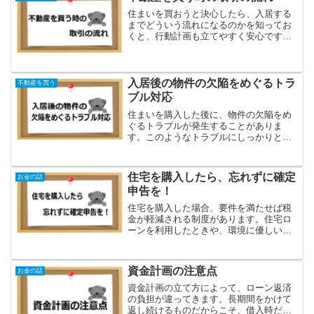
住まいを買おうと決心したら、入居する
までどういう流れになるのかを知ってお
くと、行動計画も立てやすく安心です。
まずは、分譲物件の場合と、仲介物件の
場合に分けて解説していきます。この記
事を読むと✔不動産を買う時の流れがわ
かる✔分譲物件と仲介物件...
入居後の物件の欠陥をめぐるトラ
不動産を買う
ブル対応
住まいを購入した後に、物件の欠陥をめ
ぐるトラブルが発生することがありま
す。このようなトラブルにしっかりと対
応するためには、売買契約の内容をよく
理解しておくとともに、関連する法制
度、保険、アフターサービス、保証制度
住宅を購入したら、忘れずに確定
お金の話
などの内容を知っておくことが...
申告を！
住宅を購入した場合、要件を満たせば税
金が軽減される制度があります。住宅ロ
ーンを利用したときや、環境に優しい優
良住宅などを建てたとき、あるいは、両
親や祖父母に住宅資金を援助してもらっ
たときに利用できる制度がありますの
資金計画の注意点
お金の話
で、チェックしておきましょ...
資金計画の立て方によって、ローン返済
の負担が違ってきます。長期間をかけて
返し続けるものだからこそ、借入時だけ