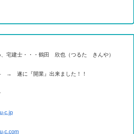
、宅建士・・・鶴田 欣也（つるた きんや）
！
→ 遂に『開業』出来ました！！
ー
u-c.jp
ku-c.com