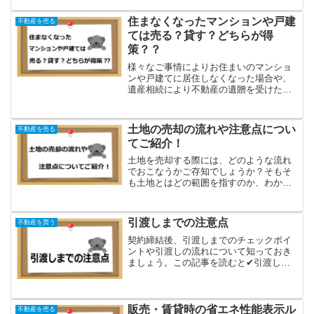
は、よく聞く『宅建士』とは何かご紹介
していきたいと思います。この記事を読
住まなくなったマンションや戸建
不動産を売る
むと✔『宅地建物取引士』と...
ては売る？貸す？どちらが得
策？？
様々なご事情によりお住まいのマンショ
ンや戸建てに居住しなくなった場合や、
遺産相続により不動産の遺贈を受けた場
合に、その不動産をどのように活用した
らよいかお悩みのことはないでしょう
か。選択肢としては、売却する、賃貸に
土地の売却の流れや注意点につい
不動産を売る
出す、空き家のまま保有する...
てご紹介！
土地を売却する際には、どのような流れ
でおこなうかご存知でしょうか？そもそ
も土地とはどの範囲を指すのか、わかり
にくいという方もいるかもしれません。
そこで、土地売却の流れや注意点につい
て解説していきます。この記事を読むと
引渡しまでの注意点
不動産を買う
✔土地の定義がわかる✔売...
契約締結後、引渡しまでのチェックポイ
ントや引渡しの流れについて知っておき
ましょう。この記事を読むと✔引渡し前
の内覧でのチェックポイントがわかる✔
引渡しの遅れや、契約の違いが出てきた
時の対処法がわかる✔残金決済のことが
わかるこの記事を書いた人...
販売・賃貸時の省エネ性能表示ル
不動産を売る