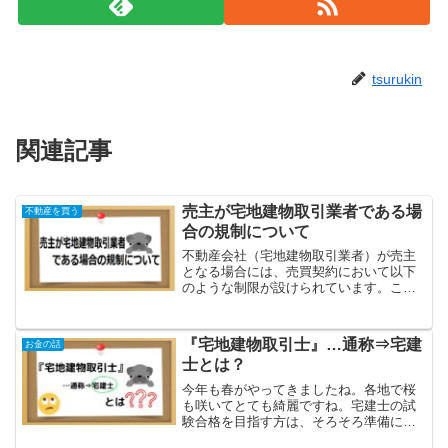
tsurukin
関連記事
売主が宅地建物取引業者である場
不動産を買う
合の規制について
不動産会社（宅地建物取引業者）が売主
となる場合には、売買契約において以下
のような制限が設けられています。この
記事を読むと✔売主が宅地建物取引業者
である時のチェックポイントがわかるこ
の記事を書いた人名前：くろちゃん（宅
『宅地建物取引士』…通称⇒宅建
お金の話
建士）金融業、住宅営業か...
士とは？
今年も春がやってきましたね。各地で桜
も咲いてとても綺麗ですね。宅建士の試
験合格を目指す方は、そろそろ準備に取
り掛かる時期でないでしょうか？今回