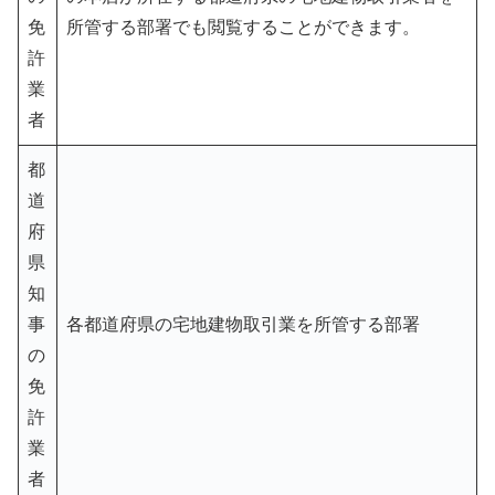
免
所管する部署でも閲覧することができます。
許
業
者
都
道
府
県
知
事
各都道府県の宅地建物取引業を所管する部署
の
免
許
業
者